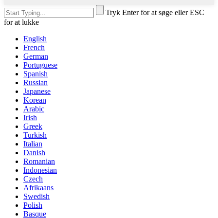
Tryk Enter for at søge eller ESC
for at lukke
English
French
German
Portuguese
Spanish
Russian
Japanese
Korean
Arabic
Irish
Greek
Turkish
Italian
Danish
Romanian
Indonesian
Czech
Afrikaans
Swedish
Polish
Basque