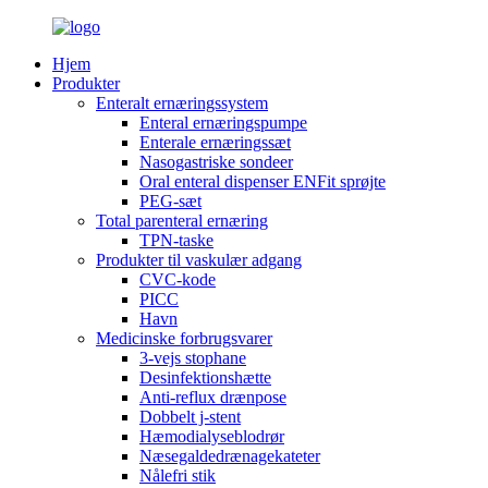
Hjem
Produkter
Enteralt ernæringssystem
Enteral ernæringspumpe
Enterale ernæringssæt
Nasogastriske sondeer
Oral enteral dispenser ENFit sprøjte
PEG-sæt
Total parenteral ernæring
TPN-taske
Produkter til vaskulær adgang
CVC-kode
PICC
Havn
Medicinske forbrugsvarer
3-vejs stophane
Desinfektionshætte
Anti-reflux drænpose
Dobbelt j-stent
Hæmodialyseblodrør
Næsegaldedrænagekateter
Nålefri stik