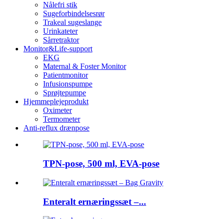
Nålefri stik
Sugeforbindelsesrør
Trakeal sugeslange
Urinkateter
Sårretraktor
Monitor&Life-support
EKG
Maternal & Foster Monitor
Patientmonitor
Infusionspumpe
Sprøjtepumpe
Hjemmeplejeprodukt
Oximeter
Termometer
Anti-reflux drænpose
TPN-pose, 500 ml, EVA-pose
Enteralt ernæringssæt –...