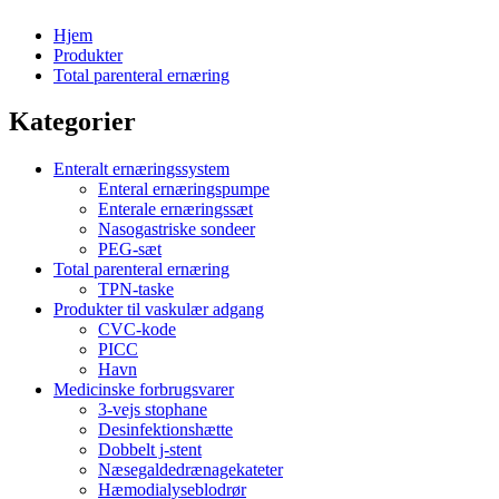
Hjem
Produkter
Total parenteral ernæring
Kategorier
Enteralt ernæringssystem
Enteral ernæringspumpe
Enterale ernæringssæt
Nasogastriske sondeer
PEG-sæt
Total parenteral ernæring
TPN-taske
Produkter til vaskulær adgang
CVC-kode
PICC
Havn
Medicinske forbrugsvarer
3-vejs stophane
Desinfektionshætte
Dobbelt j-stent
Næsegaldedrænagekateter
Hæmodialyseblodrør