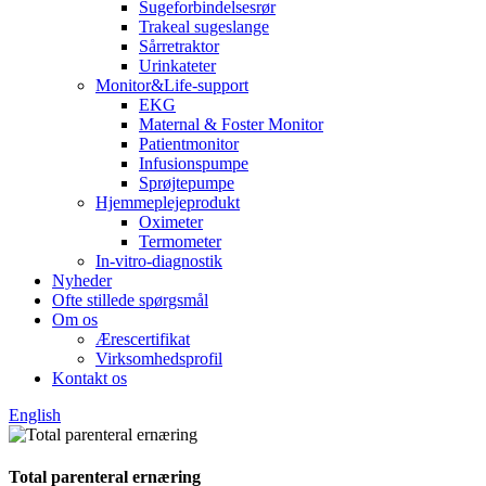
Sugeforbindelsesrør
Trakeal sugeslange
Sårretraktor
Urinkateter
Monitor&Life-support
EKG
Maternal & Foster Monitor
Patientmonitor
Infusionspumpe
Sprøjtepumpe
Hjemmeplejeprodukt
Oximeter
Termometer
In-vitro-diagnostik
Nyheder
Ofte stillede spørgsmål
Om os
Ærescertifikat
Virksomhedsprofil
Kontakt os
English
Total parenteral ernæring