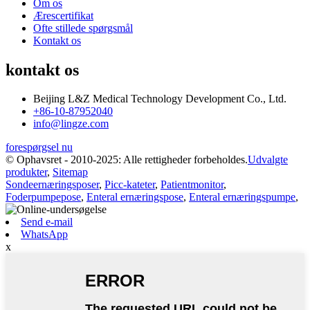
Om os
Ærescertifikat
Ofte stillede spørgsmål
Kontakt os
kontakt os
Beijing L&Z Medical Technology Development Co., Ltd.
+86-10-87952040
info@lingze.com
forespørgsel nu
© Ophavsret - 2010-2025: Alle rettigheder forbeholdes.
Udvalgte
produkter
,
Sitemap
Sondeernæringsposer
,
Picc-kateter
,
Patientmonitor
,
Foderpumpepose
,
Enteral ernæringspose
,
Enteral ernæringspumpe
,
Send e-mail
WhatsApp
x