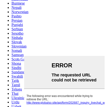
Burmese
Nepali
Norwegian
Pashto
Persian
Punjabi
Serbian
Sesotho
Sinhala
Slovak
Slovenian
Somali
Samoan
Scots Gaelic
Shona
Sindhi
Sundanese
Swahili
Tajik
Tamil
Telugu
Thai
Ukrainian
Urdu
Uzbek