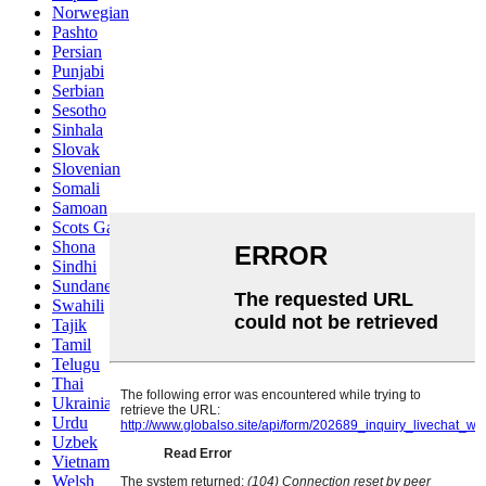
Norwegian
Pashto
Persian
Punjabi
Serbian
Sesotho
Sinhala
Slovak
Slovenian
Somali
Samoan
Scots Gaelic
Shona
Sindhi
Sundanese
Swahili
Tajik
Tamil
Telugu
Thai
Ukrainian
Urdu
Uzbek
Vietnamese
Welsh