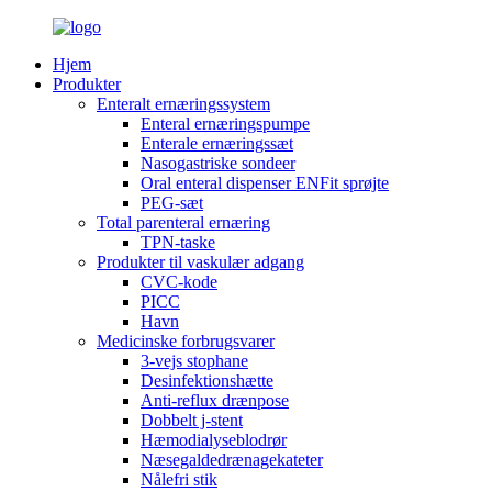
Hjem
Produkter
Enteralt ernæringssystem
Enteral ernæringspumpe
Enterale ernæringssæt
Nasogastriske sondeer
Oral enteral dispenser ENFit sprøjte
PEG-sæt
Total parenteral ernæring
TPN-taske
Produkter til vaskulær adgang
CVC-kode
PICC
Havn
Medicinske forbrugsvarer
3-vejs stophane
Desinfektionshætte
Anti-reflux drænpose
Dobbelt j-stent
Hæmodialyseblodrør
Næsegaldedrænagekateter
Nålefri stik