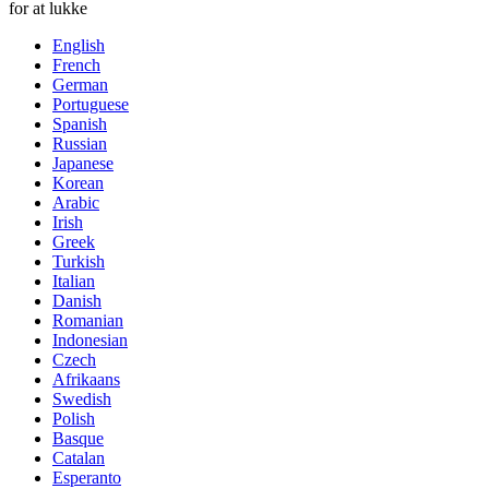
for at lukke
English
French
German
Portuguese
Spanish
Russian
Japanese
Korean
Arabic
Irish
Greek
Turkish
Italian
Danish
Romanian
Indonesian
Czech
Afrikaans
Swedish
Polish
Basque
Catalan
Esperanto