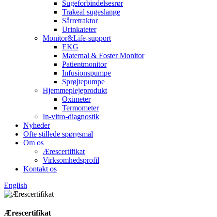
Sugeforbindelsesrør
Trakeal sugeslange
Sårretraktor
Urinkateter
Monitor&Life-support
EKG
Maternal & Foster Monitor
Patientmonitor
Infusionspumpe
Sprøjtepumpe
Hjemmeplejeprodukt
Oximeter
Termometer
In-vitro-diagnostik
Nyheder
Ofte stillede spørgsmål
Om os
Ærescertifikat
Virksomhedsprofil
Kontakt os
English
Ærescertifikat