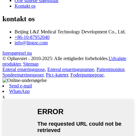
Ofte stillede spørgsmål
Kontakt os
kontakt os
Beijing L&Z Medical Technology Development Co., Ltd.
+86-10-87952040
info@lingze.com
forespørgsel nu
© Ophavsret - 2010-2025: Alle rettigheder forbeholdes.
Udvalgte
produkter
,
Sitemap
Enteral ernæringspose
,
Enteral ernæringspumpe
,
Patientmonitor
,
Sondeernæringsposer
,
Picc-kateter
,
Foderpumpepose
,
Send e-mail
WhatsApp
x